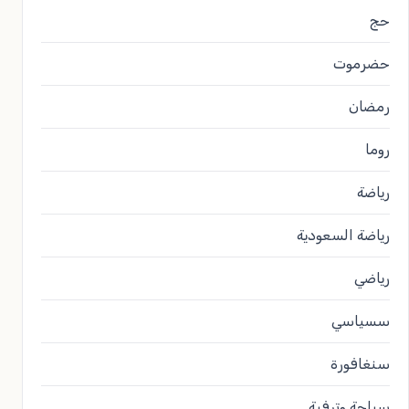
حج
حضرموت
رمضان
روما
رياضة
رياضة السعودية
رياضي
سسياسي
سنغافورة
سياحة وترفية