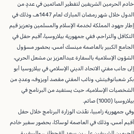
خادم الحرمين الشريفين لتفطير الصائمين في عددٍ من
الدول خلال شهر رمضان المبارك لعام 1447هـ، وذلك في
إطار جهود المملكة لخدمة الإسلام والمسلمين وتعزيز قيم
التكافل والتراحم، ففي جمهورية بيلاروسيا، أُقيم حفل في
الجامع الكبير بالعاصمة مينسك أمس، بحضور مسؤول
الشؤون الإسلامية بالسفارة عبدالعزيز بن مشعل الحربي،
إلى جانب مفتي الاتحاد الديني الإسلامي في بيلاروسيا أبو
بكر شعبانوفيتش، ونائب المفتي مقصد أويزوف، وعددٍ من
الشخصيات الإسلامية، حيث يستفيد من البرنامج في
بيلاروسيا (1000) صائم.
وفي جمهورية زامبيا، نفّذت الوزارة البرنامج خلال حفل
أقيم أمس، وذلك في العاصمة لوساكا، بحضور سفير خادم
الحرمين الشريفين علي بن سعد القحطاني، والسفيرة