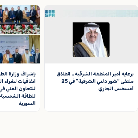
برعاية أمير المنطقة الشرقية.. انطلاق
بإشراف وزارة الطا
ملتقى “شور دلني الشرقية” في 25
اتفاقيات لشراء ال
أغسطس الجاري
للتعاون الفني ف
للطاقة الشمسية ف
السورية