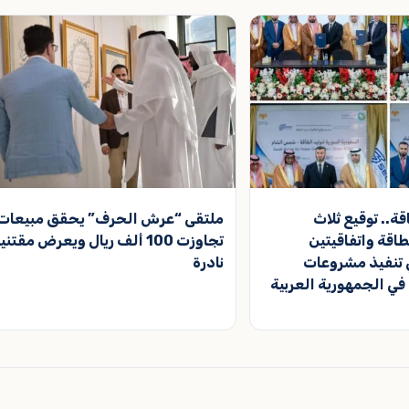
قة.. توقيع ثلاث
ملتقى “عرش الحرف” يحقق مبيعات
طاقة واتفاقيتين
تجاوزت 100 ألف ريال ويعرض مقتن
ي تنفيذ مشروعات
نادرة
ي الجمهورية العربية