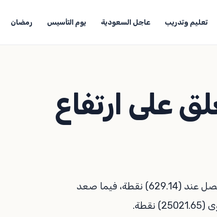
تعليم وتدريب
عاجل السعودية
يوم التأسيس
رمضان
لق على ارتفاع
وارتفع مؤشر (ستوكس 600) الأوروبي بنسبة (0.23%) ليصل عند (629.14) نقطة، فيما صعد