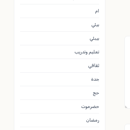
ام
بيئي
بيبئي
تعليم وتدريب
ثقافي
جدة
حج
حضرموت
رمضان