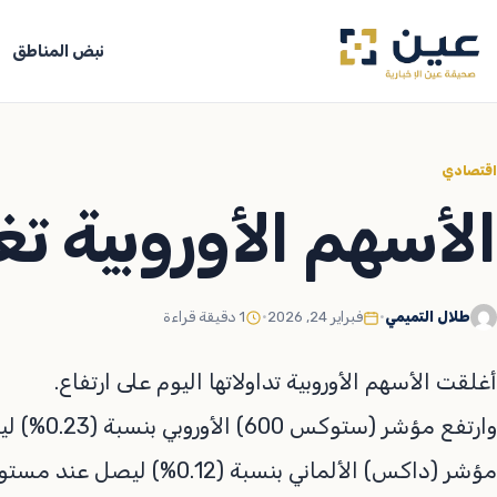
جاوز
لى
نبض المناطق
لمحتوى
اقتصادي
الأسهم الأوروبية تغ
طلال التميمي
•
فبراير 24, 2026
•
1 دقيقة قراءة
أغلقت الأسهم الأوروبية تداولاتها اليوم على ارتفاع.
مؤشر (داكس) الألماني بنسبة (0.12%) ليصل عند مستوى (25021.65) نقطة.