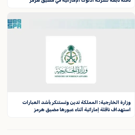
ناقلة تابعة لشركة أدنوك الإماراتية في مضيق هرمز
وزارة الخارجية: المملكة تدين وتستنكر بأشد العبارات
استهداف ناقلة إماراتية أثناء عبورها مضيق هرمز