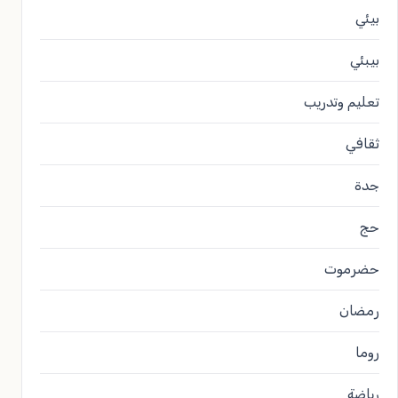
بيئي
بيبئي
تعليم وتدريب
ثقافي
جدة
حج
حضرموت
رمضان
روما
رياضة