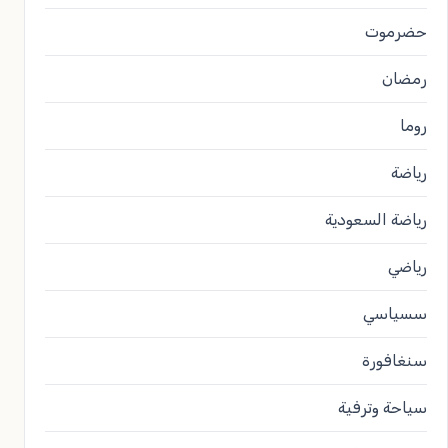
حضرموت
رمضان
روما
رياضة
رياضة السعودية
رياضي
سسياسي
سنغافورة
سياحة وترفية